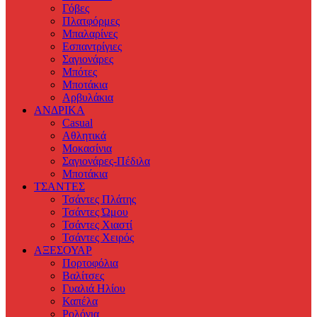
Γόβες
Πλατφόρμες
Μπαλαρίνες
Εσπαντρίγιες
Σαγιονάρες
Μπότες
Μποτάκια
Αρβυλάκια
ΑΝΔΡΙΚΑ
Casual
Αθλητικά
Μοκασίνια
Σαγιονάρες-Πέδιλα
Μποτάκια
ΤΣΑΝΤΕΣ
Τσάντες Πλάτης
Τσάντες Ώμου
Τσάντες Χιαστί
Τσάντες Χειρός
ΑΞΕΣΟΥΑΡ
Πορτοφόλια
Βαλίτσες
Γυαλιά Ηλίου
Καπέλα
Ρολόγια