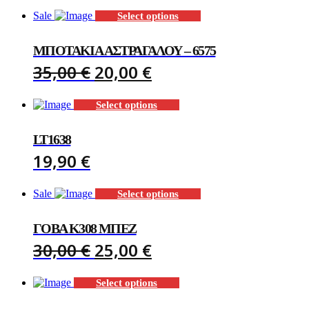
Sale
Select options
ΜΠΟΤΆΚΙΑ ΑΣΤΡΑΓΆΛΟΥ – 6575
ORIGINAL
CURRENT
35,00
€
20,00
€
PRICE
PRICE
Select options
WAS:
IS:
35,00 €.
20,00 €.
LT1638
19,90
€
Sale
Select options
ΓΌΒΑ K308 ΜΠΈΖ
ORIGINAL
CURRENT
30,00
€
25,00
€
PRICE
PRICE
Select options
WAS:
IS: