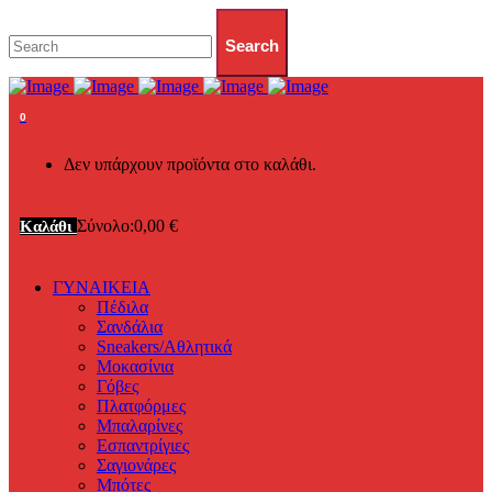
0
Δεν υπάρχουν προϊόντα στο καλάθι.
Σύνολο:
0,00
€
Καλάθι
ΓΥΝΑΙΚΕΙΑ
Πέδιλα
Σανδάλια
Sneakers/Αθλητικά
Μοκασίνια
Γόβες
Πλατφόρμες
Μπαλαρίνες
Εσπαντρίγιες
Σαγιονάρες
Μπότες