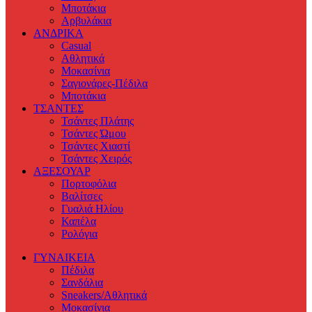
Μποτάκια
Αρβυλάκια
ΑΝΔΡΙΚΑ
Casual
Αθλητικά
Μοκασίνια
Σαγιονάρες-Πέδιλα
Μποτάκια
ΤΣΑΝΤΕΣ
Τσάντες Πλάτης
Τσάντες Ώμου
Τσάντες Χιαστί
Τσάντες Χειρός
ΑΞΕΣΟΥΑΡ
Πορτοφόλια
Βαλίτσες
Γυαλιά Ηλίου
Καπέλα
Ρολόγια
ΓΥΝΑΙΚΕΙΑ
Πέδιλα
Σανδάλια
Sneakers/Αθλητικά
Μοκασίνια