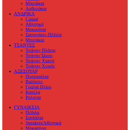
Μποτάκια
Αρβυλάκια
ΑΝΔΡΙΚΑ
Casual
Αθλητικά
Μοκασίνια
Σαγιονάρες-Πέδιλα
Μποτάκια
ΤΣΑΝΤΕΣ
Τσάντες Πλάτης
Τσάντες Ώμου
Τσάντες Χιαστί
Τσάντες Χειρός
ΑΞΕΣΟΥΑΡ
Πορτοφόλια
Βαλίτσες
Γυαλιά Ηλίου
Καπέλα
Ρολόγια
ΓΥΝΑΙΚΕΙΑ
Πέδιλα
Σανδάλια
Sneakers/Αθλητικά
Μοκασίνια