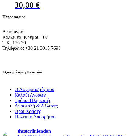
30,00
€
Πληροφορίες
Διεύθυνση:
Καλλιθέα, Κρέμου 107
Τ.Κ. 176 76
Τηλέφωνο: +30 21 3015 7698
Εξυπηρέτηση Πελατών
Ο Λογαριασμός μου
Καλάθι Αγορών
Τρόποι Πληρωμής
Αποστολή & Αλλαγές
Όροι Χρήσης
Πολιτική Απορρήτου
thesterlinlondon