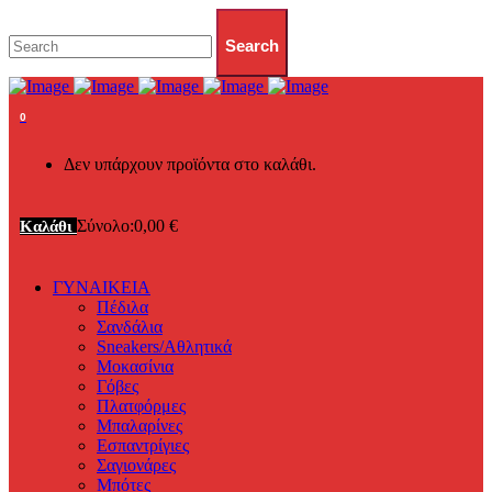
0
Δεν υπάρχουν προϊόντα στο καλάθι.
Σύνολο:
0,00
€
Καλάθι
ΓΥΝΑΙΚΕΙΑ
Πέδιλα
Σανδάλια
Sneakers/Αθλητικά
Μοκασίνια
Γόβες
Πλατφόρμες
Μπαλαρίνες
Εσπαντρίγιες
Σαγιονάρες
Μπότες