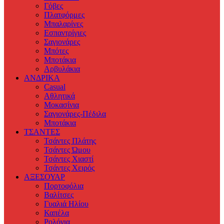
Γόβες
Πλατφόρμες
Μπαλαρίνες
Εσπαντρίγιες
Σαγιονάρες
Μπότες
Μποτάκια
Αρβυλάκια
ΑΝΔΡΙΚΑ
Casual
Αθλητικά
Μοκασίνια
Σαγιονάρες-Πέδιλα
Μποτάκια
ΤΣΑΝΤΕΣ
Τσάντες Πλάτης
Τσάντες Ώμου
Τσάντες Χιαστί
Τσάντες Χειρός
ΑΞΕΣΟΥΑΡ
Πορτοφόλια
Βαλίτσες
Γυαλιά Ηλίου
Καπέλα
Ρολόγια