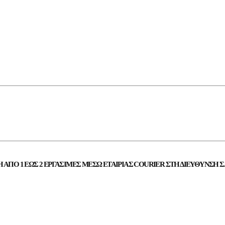
ΠΌ 1 ΈΩΣ 2 ΕΡΓΆΣΙΜΕΣ ΜΈΣΩ ΕΤΑΙΡΊΑΣ COURIER ΣΤΗ ΔΙΕΎΘΥΝΣΗ Σ