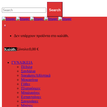
0
Δεν υπάρχουν προϊόντα στο καλάθι.
Σύνολο:
0,00
€
Καλάθι
ΓΥΝΑΙΚΕΙΑ
Πέδιλα
Σανδάλια
Sneakers/Αθλητικά
Μοκασίνια
Γόβες
Πλατφόρμες
Μπαλαρίνες
Εσπαντρίγιες
Σαγιονάρες
Μπότες