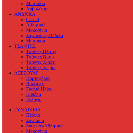
Μποτάκια
Αρβυλάκια
ΑΝΔΡΙΚΑ
Casual
Αθλητικά
Μοκασίνια
Σαγιονάρες-Πέδιλα
Μποτάκια
ΤΣΑΝΤΕΣ
Τσάντες Πλάτης
Τσάντες Ώμου
Τσάντες Χιαστί
Τσάντες Χειρός
ΑΞΕΣΟΥΑΡ
Πορτοφόλια
Βαλίτσες
Γυαλιά Ηλίου
Καπέλα
Ρολόγια
ΓΥΝΑΙΚΕΙΑ
Πέδιλα
Σανδάλια
Sneakers/Αθλητικά
Μοκασίνια