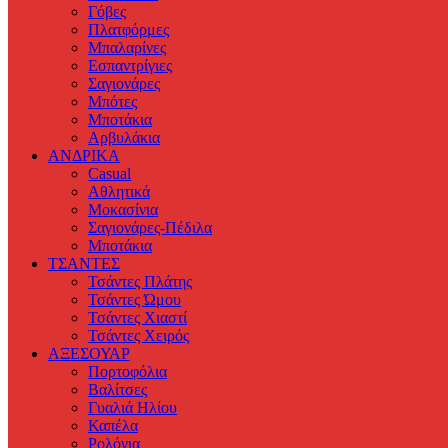
Γόβες
Πλατφόρμες
Μπαλαρίνες
Εσπαντρίγιες
Σαγιονάρες
Μπότες
Μποτάκια
Αρβυλάκια
ΑΝΔΡΙΚΑ
Casual
Αθλητικά
Μοκασίνια
Σαγιονάρες-Πέδιλα
Μποτάκια
ΤΣΑΝΤΕΣ
Τσάντες Πλάτης
Τσάντες Ώμου
Τσάντες Χιαστί
Τσάντες Χειρός
ΑΞΕΣΟΥΑΡ
Πορτοφόλια
Βαλίτσες
Γυαλιά Ηλίου
Καπέλα
Ρολόγια