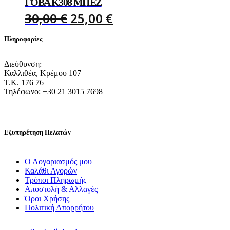
ΓΌΒΑ K308 ΜΠΈΖ
ORIGINAL
CURRENT
30,00
€
25,00
€
PRICE
PRICE
Πληροφορίες
WAS:
IS:
Διεύθυνση:
30,00 €.
25,00 €.
Καλλιθέα, Κρέμου 107
Τ.Κ. 176 76
Τηλέφωνο: +30 21 3015 7698
Εξυπηρέτηση Πελατών
Ο Λογαριασμός μου
Καλάθι Αγορών
Τρόποι Πληρωμής
Αποστολή & Αλλαγές
Όροι Χρήσης
Πολιτική Απορρήτου