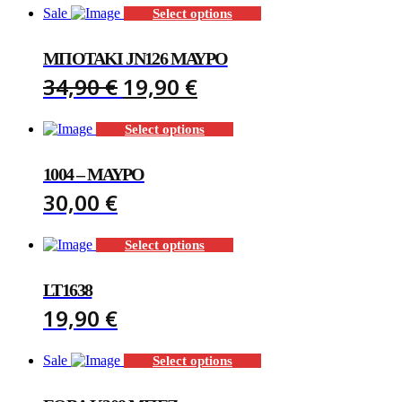
Sale
Select options
ΜΠΟΤΆΚΙ JN126 ΜΑΎΡΟ
ORIGINAL
CURRENT
34,90
€
19,90
€
PRICE
PRICE
Select options
WAS:
IS:
34,90 €.
19,90 €.
1004 – ΜΑΎΡΟ
30,00
€
Select options
LT1638
19,90
€
Sale
Select options