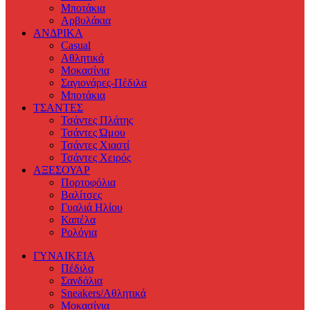
Μποτάκια
Αρβυλάκια
ΑΝΔΡΙΚΑ
Casual
Αθλητικά
Μοκασίνια
Σαγιονάρες-Πέδιλα
Μποτάκια
ΤΣΑΝΤΕΣ
Τσάντες Πλάτης
Τσάντες Ώμου
Τσάντες Χιαστί
Τσάντες Χειρός
ΑΞΕΣΟΥΑΡ
Πορτοφόλια
Βαλίτσες
Γυαλιά Ηλίου
Καπέλα
Ρολόγια
ΓΥΝΑΙΚΕΙΑ
Πέδιλα
Σανδάλια
Sneakers/Αθλητικά
Μοκασίνια