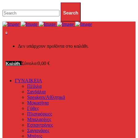
0
Δεν υπάρχουν προϊόντα στο καλάθι.
Σύνολο:
0,00
€
Καλάθι
ΓΥΝΑΙΚΕΙΑ
Πέδιλα
Σανδάλια
Sneakers/Αθλητικά
Μοκασίνια
Γόβες
Πλατφόρμες
Μπαλαρίνες
Εσπαντρίγιες
Σαγιονάρες
Μπότες