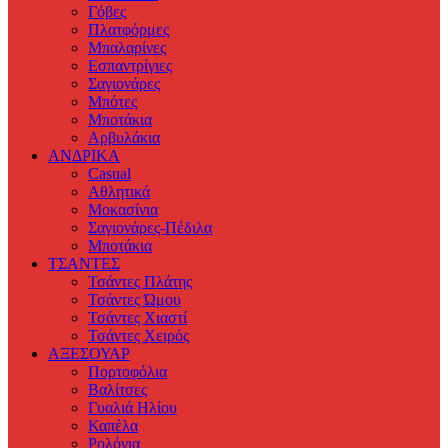
Γόβες
Πλατφόρμες
Μπαλαρίνες
Εσπαντρίγιες
Σαγιονάρες
Μπότες
Μποτάκια
Αρβυλάκια
ΑΝΔΡΙΚΑ
Casual
Αθλητικά
Μοκασίνια
Σαγιονάρες-Πέδιλα
Μποτάκια
ΤΣΑΝΤΕΣ
Τσάντες Πλάτης
Τσάντες Ώμου
Τσάντες Χιαστί
Τσάντες Χειρός
ΑΞΕΣΟΥΑΡ
Πορτοφόλια
Βαλίτσες
Γυαλιά Ηλίου
Καπέλα
Ρολόγια