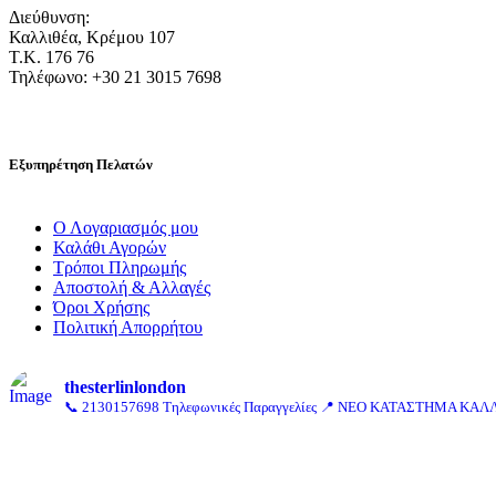
Διεύθυνση:
Καλλιθέα, Κρέμου 107
Τ.Κ. 176 76
Τηλέφωνο: +30 21 3015 7698
Εξυπηρέτηση Πελατών
Ο Λογαριασμός μου
Καλάθι Αγορών
Τρόποι Πληρωμής
Αποστολή & Αλλαγές
Όροι Χρήσης
Πολιτική Απορρήτου
thesterlinlondon
📞 2130157698 Τηλεφωνικές Παραγγελίες
📍 ΝΕΟ ΚΑΤΑΣΤΗΜΑ ΚΑΛΛ