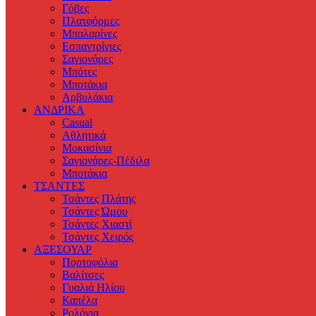
Γόβες
Πλατφόρμες
Μπαλαρίνες
Εσπαντρίγιες
Σαγιονάρες
Μπότες
Μποτάκια
Αρβυλάκια
ΑΝΔΡΙΚΑ
Casual
Αθλητικά
Μοκασίνια
Σαγιονάρες-Πέδιλα
Μποτάκια
ΤΣΑΝΤΕΣ
Τσάντες Πλάτης
Τσάντες Ώμου
Τσάντες Χιαστί
Τσάντες Χειρός
ΑΞΕΣΟΥΑΡ
Πορτοφόλια
Βαλίτσες
Γυαλιά Ηλίου
Καπέλα
Ρολόγια