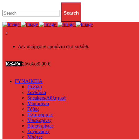
0
Δεν υπάρχουν προϊόντα στο καλάθι.
Σύνολο:
0,00
€
Καλάθι
ΓΥΝΑΙΚΕΙΑ
Πέδιλα
Σανδάλια
Sneakers/Αθλητικά
Μοκασίνια
Γόβες
Πλατφόρμες
Μπαλαρίνες
Εσπαντρίγιες
Σαγιονάρες
Μπότες