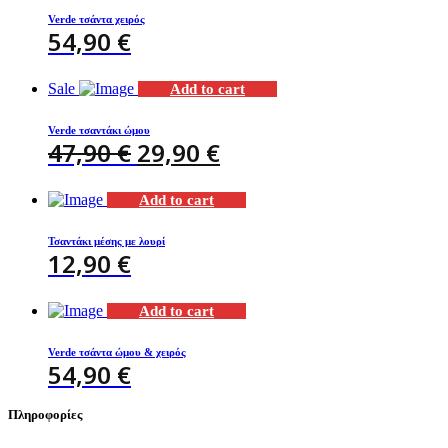
Verde τσάντα χειρός
54,90
€
Sale
Add to cart
Verde τσαντάκι ώμου
ORIGINAL
CURRENT
47,90
€
29,90
€
PRICE
PRICE
Add to cart
WAS:
IS:
47,90 €.
29,90 €.
Τσαντάκι μέσης με λουρί
12,90
€
Add to cart
Verde τσάντα ώμου & χειρός
54,90
€
Πληροφορίες