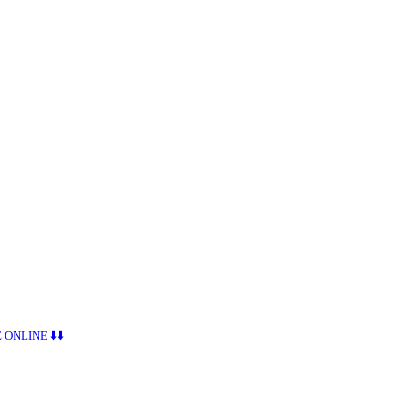
ONLINE ⬇️⬇️