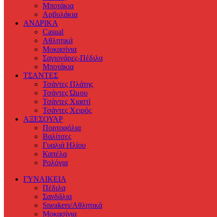
Μποτάκια
Αρβυλάκια
ΑΝΔΡΙΚΑ
Casual
Αθλητικά
Μοκασίνια
Σαγιονάρες-Πέδιλα
Μποτάκια
ΤΣΑΝΤΕΣ
Τσάντες Πλάτης
Τσάντες Ώμου
Τσάντες Χιαστί
Τσάντες Χειρός
ΑΞΕΣΟΥΑΡ
Πορτοφόλια
Βαλίτσες
Γυαλιά Ηλίου
Καπέλα
Ρολόγια
ΓΥΝΑΙΚΕΙΑ
Πέδιλα
Σανδάλια
Sneakers/Αθλητικά
Μοκασίνια