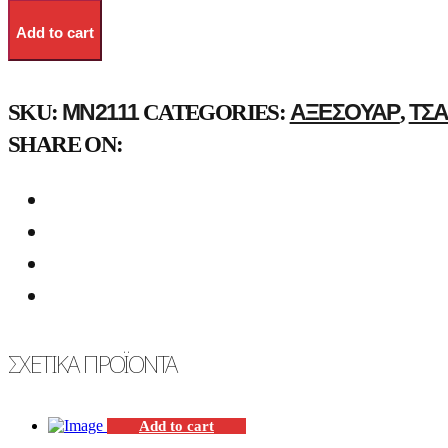
Add to cart
MN2111
ΑΞΕΣΟΥΆΡ
ΤΣΆ
SKU:
CATEGORIES:
,
SHARE ON:
ΣΧΕΤΙΚΆ ΠΡΟΪΌΝΤΑ
Add to cart